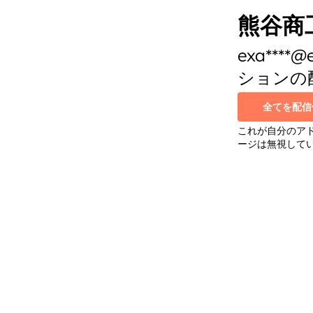
熊谷商
exa**
ションの
全てを配信
これが自分のア
ージは無視して